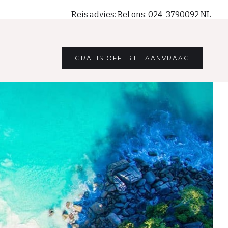
Reis advies: Bel ons: 024-3790092 NL
Bel ons: +31-243790092 (Belgie)
GRATIS OFFERTE AANVRAAG