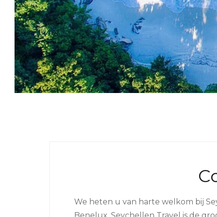
C
We heten u van harte welkom bij Seyc
Benelux. Seychellen Travel is de gro