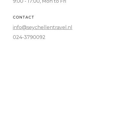
9:00 - 17:00, Mon to Fri
CONTACT
info@seychellentravel.nl
024-3790092